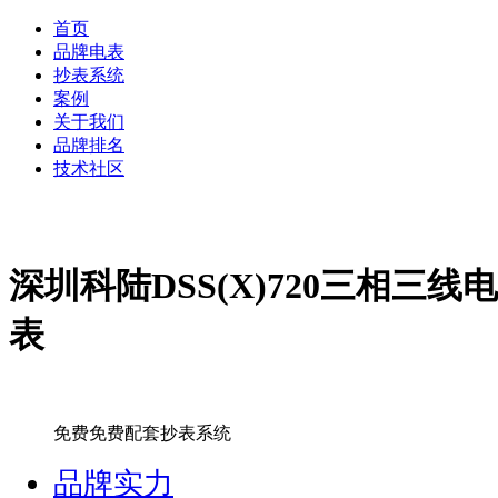
首页
品牌电表
抄表系统
案例
关于我们
品牌排名
技术社区
深圳科陆DSS(X)720三相三
表