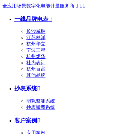
全应用场景数字化电能计量服务商



一线品牌电表

长沙威胜
江苏林洋
杭州华立
宁波三星
杭州炬华
社为表计
杭州百富
其他品牌
抄表系统

能耗监测系统
抄表缴费系统
客户案例

应用案例