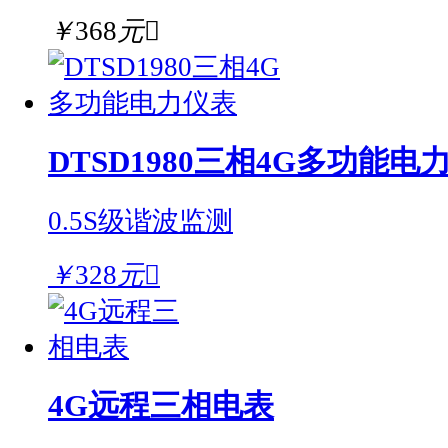
￥
368
元

DTSD1980三相4G多功能电
0.5S级
谐波监测
￥
328
元

4G远程三相电表