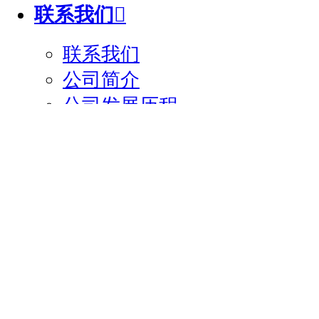
联系我们

联系我们
公司简介
公司发展历程
欢迎致电我们，快速获取您所需的帮
售前咨询：
400-026-1669
售后咨询：
0731-89568144
销售热线：
188 9036 4085
(微信同号)
工作时间：
周一至周日 8：30-22：00
湘ICP备14014313号-1 版权所
司